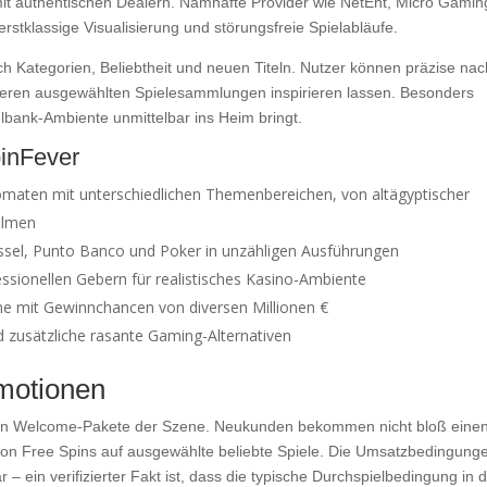
mit authentischen Dealern. Namhafte Provider wie NetEnt, Micro Gamin
rstklassige Visualisierung und störungsfreie Spielabläufe.
nach Kategorien, Beliebtheit und neuen Titeln. Nutzer können präzise na
nseren ausgewählten Spielesammlungen inspirieren lassen. Besonders
elbank-Ambiente unmittelbar ins Heim bringt.
pinFever
omaten mit unterschiedlichen Themenbereichen, von altägyptischer
filmen
essel, Punto Banco und Poker in unzähligen Ausführungen
ssionellen Gebern für realistisches Kasino-Ambiente
 mit Gewinnchancen von diversen Millionen €
d zusätzliche rasante Gaming-Alternativen
omotionen
gsten Welcome-Pakete der Szene. Neukunden bekommen nicht bloß eine
von Free Spins auf ausgewählte beliebte Spiele. Die Umsatzbedingung
ar – ein verifizierter Fakt ist, dass die typische Durchspielbedingung in 