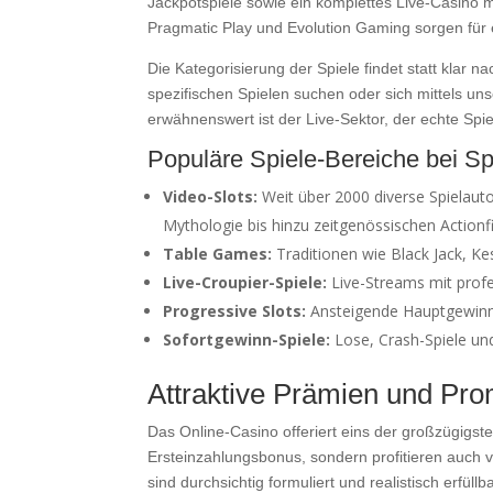
Jackpotspiele sowie ein komplettes Live-Casino 
Pragmatic Play und Evolution Gaming sorgen für e
Die Kategorisierung der Spiele findet statt klar 
spezifischen Spielen suchen oder sich mittels u
erwähnenswert ist der Live-Sektor, der echte Spi
Populäre Spiele-Bereiche bei S
Video-Slots:
Weit über 2000 diverse Spielaut
Mythologie bis hinzu zeitgenössischen Action
Table Games:
Traditionen wie Black Jack, K
Live-Croupier-Spiele:
Live-Streams mit profe
Progressive Slots:
Ansteigende Hauptgewinne
Sofortgewinn-Spiele:
Lose, Crash-Spiele un
Attraktive Prämien und Pr
Das Online-Casino offeriert eins der großzügi
Ersteinzahlungsbonus, sondern profitieren auch 
sind durchsichtig formuliert und realistisch erfüllb