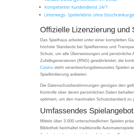
Kompetenter Kundendienst 24/7
Unterwegs- Spielerlebnis ohne Einschränkung
Offizielle Lizenzierung und
Das Spielhaus arbeitet unter einer kompletten G
höchste Standards bei Spielfairness und Transpare
Schutz, um alle Überweisungen und persönliche 
Zufallsgeneratoren (RNG) gewährleistet, die konti
Casino
steht verantwortungsbewusstes Spielen an
Spiellimitierung anbieten.
Die Datenschutzbestimmungen genügen den gelte
Kontrolle über deren persönlichen Daten behalten.
optimiert, um den maximalen Schutzstandard zu 
Umfassendes Spielangebot 
Mittels über 3.000 unterschiedlichen Spielen prä
Bibliothek beinhaltet traditionelle Automatenspie