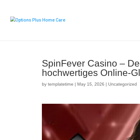
SpinFever Casino – Dei
hochwertiges Online-Gl
by
templatetime
|
May 15, 2026
|
Uncategorized