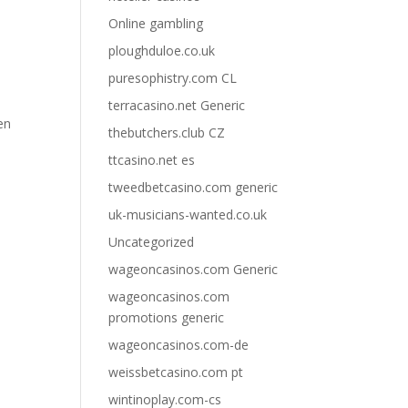
Online gambling
ploughduloe.co.uk
puresophistry.com CL
terracasino.net Generic
en
thebutchers.club CZ
ttcasino.net es
tweedbetcasino.com generic
uk-musicians-wanted.co.uk
Uncategorized
wageoncasinos.com Generic
wageoncasinos.com
promotions generic
wageoncasinos.com-de
weissbetcasino.com pt
wintinoplay.com-cs