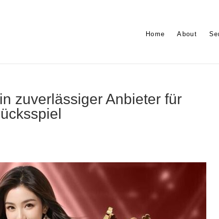
Home
About
Se
n zuverlässiger Anbieter für
ücksspiel