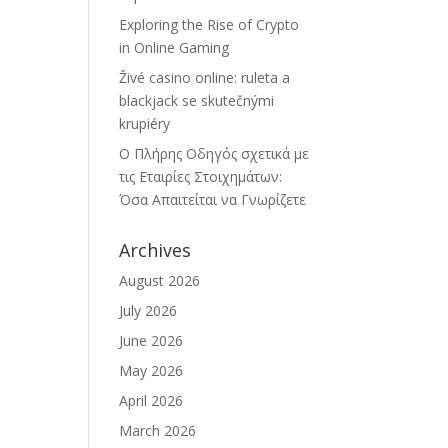
Exploring the Rise of Crypto
in Online Gaming
Živé casino online: ruleta a
blackjack se skutečnými
krupiéry
Ο Πλήρης Οδηγός σχετικά με
τις Εταιρίες Στοιχημάτων:
Όσα Απαιτείται να Γνωρίζετε
Archives
August 2026
July 2026
June 2026
May 2026
April 2026
March 2026