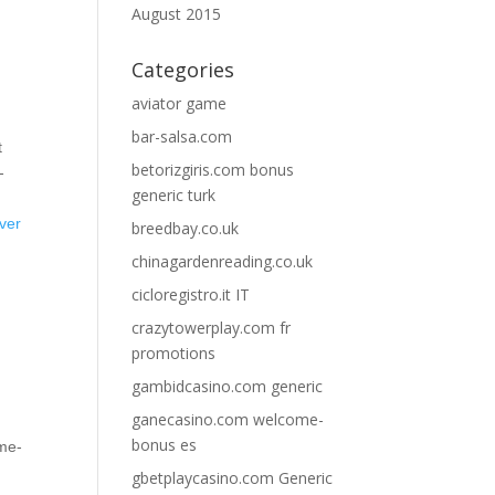
August 2015
Categories
aviator game
bar-salsa.com
t
betorizgiris.com bonus
-
generic turk
ver
breedbay.co.uk
chinagardenreading.co.uk
cicloregistro.it IT
crazytowerplay.com fr
promotions
gambidcasino.com generic
ganecasino.com welcome-
bonus es
ame-
e
gbetplaycasino.com Generic