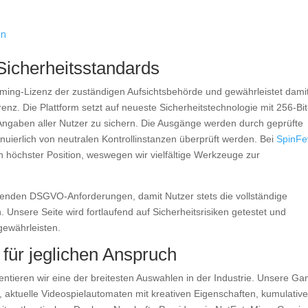
en
 Sicherheitsstandards
aming-Lizenz der zuständigen Aufsichtsbehörde und gewährleistet dami
nz. Die Plattform setzt auf neueste Sicherheitstechnologie mit 256-Bit
Angaben aller Nutzer zu sichern. Die Ausgänge werden durch geprüfte
nuierlich von neutralen Kontrollinstanzen überprüft werden. Bei
SpinFe
 höchster Position, weswegen wir vielfältige Werkzeuge zur
nden DSGVO-Anforderungen, damit Nutzer stets die vollständige
 Unsere Seite wird fortlaufend auf Sicherheitsrisiken getestet und
gewährleisten.
für jeglichen Anspruch
sentieren wir eine der breitesten Auswahlen in der Industrie. Unsere G
le, aktuelle Videospielautomaten mit kreativen Eigenschaften, kumulativ