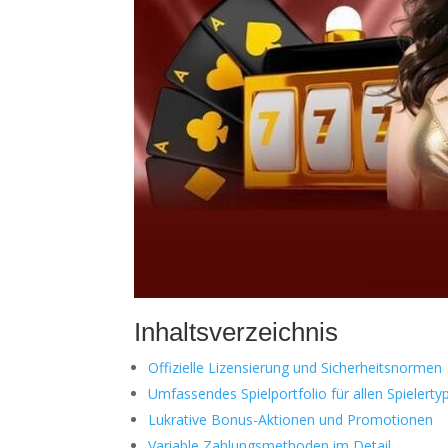
Inhaltsverzeichnis
Offizielle Lizensierung und Sicherheitsnormen
Umfassendes Spielportfolio für allen Spielerty
Lukrative Bonus-Aktionen und Promotionen
Variable Zahlungsmethoden im Detail