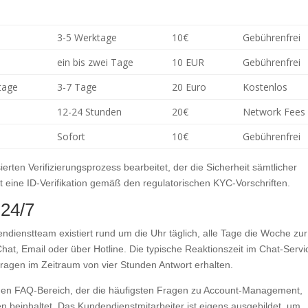
3-5 Werktage
10€
Gebührenfrei
ein bis zwei Tage
10 EUR
Gebührenfrei
ktage
3-7 Tage
20 Euro
Kostenlos
12-24 Stunden
20€
Network Fees
Sofort
10€
Gebührenfrei
rten Verifizierungsprozess bearbeitet, der die Sicherheit sämtlicher
ngt eine ID-Verifikation gemäß den regulatorischen KYC-Vorschriften.
 24/7
ndienstteam existiert rund um die Uhr täglich, alle Tage die Woche zur
Chat, Email oder über Hotline. Die typische Reaktionszeit im Chat-Servi
nfragen im Zeitraum von vier Stunden Antwort erhalten.
ichen FAQ-Bereich, der die häufigsten Fragen zu Account-Management,
 beinhaltet. Das Kundendienstmitarbeiter ist eigens ausgebildet, um